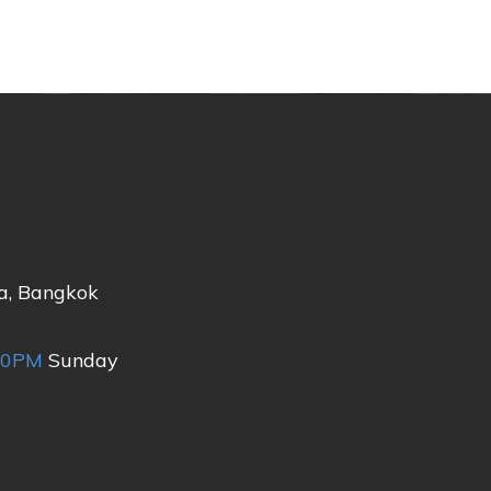
a, Bangkok
00PM
Sunday