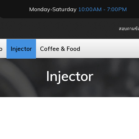
Monday-Saturday
10:00AM - 7:00PM
สอบถามข้อมู
o
Injector
Coffee & Food
Injector